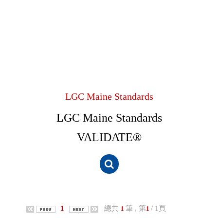
LGC Maine Standards
LGC Maine Standards
VALIDATE®
1
總共
筆 , 第
/ 1頁
1
1