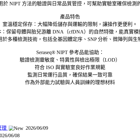
用於 NIPT 方法的驗證與日常品質管控，可幫助實驗室確保檢測
產品特色
室溫穩定保存：大幅降低儲存與運輸的限制，讓操作更便利。
：保留母體與胎兒游離 DNA（cfDNA）的自然特徵，能真實
用於多種檢測技術，包括全基因體定序、SNP 分析、微陣列與生
Seraseq® NIPT 參考品能協助：
驗證檢測靈敏度、特異性與檢出極限（LOD）
符合 ISO 與實驗室良好作業規範
監測日常運行品質，確保結果一致可靠
作為外部能力試驗與人員訓練的理想材料
質管理
2026/06/09
026/06/08