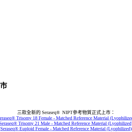
上市
三款全新的 Seraseq® NIPT參考物質正式上市：
eraseq® Trisomy 18 Female - Matched Reference Material (Lyophilize
Seraseq® Trisomy 21 Male - Matched Reference Material (Lyophilized
Seraseq® Euploid Female - Matched Reference Material (Lyophilized)