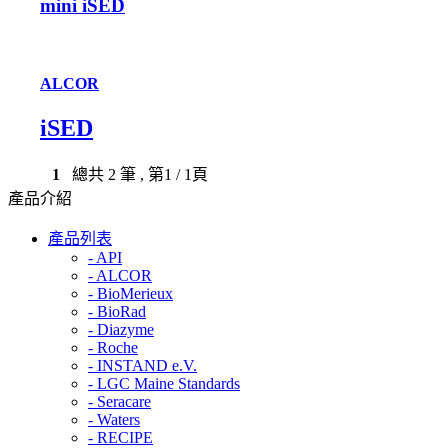
mini iSED
ALCOR
iSED
1
總共
2
筆 , 第
1
/ 1頁
產品介紹
產品列表
- API
- ALCOR
- BioMerieux
- BioRad
- Diazyme
- Roche
- INSTAND e.V.
- LGC Maine Standards
- Seracare
- Waters
- RECIPE