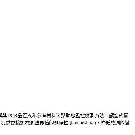
® 血清學與 PCR品管液和參考材料可幫助您監控檢測方法，讓您的實
接近檢測臨界值的弱陽性 (low positive)，降低檢測的變