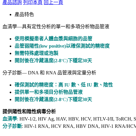
產品諮詢
列印本頁
回上一頁
產品特色
血清學—具有定性分析的單一和多項分析物品管液
使用模擬患者人體血漿與細胞的品管
品管弱陽性(low positive)以確保測試的精密度
無需特殊處理或泡製
開封後在冷藏溫度
(2-8
C)
下穩定30天
°
分子診斷— DNA 和 RNA 品管液與定量分析
確保測試的精密度：高 IU 數、低 IU 數、陰性
提供單一和多項目分析物品管液
開封後在冷藏溫度(2-8
C)
下穩定30天
°
提供陽性和陰性病毒分析
血清學
:
HIV-1/2, HIV Ag, HAV, HBV, HCV, HTLV-I/II, To
分子診斷
: HIV-1 RNA, HCV RNA, HBV DNA, HIV-1 RNA/HCV