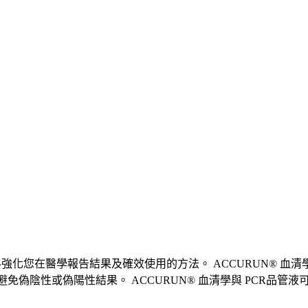
液和參考材料強化您在醫學報告結果及確效使用的方法。 ACCURUN
陰性或偽陽性結果。 ACCURUN® 血清學與 PCR品管液可提供更