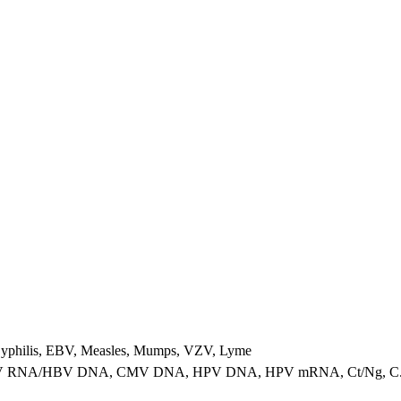
RCH, Syphilis, EBV, Measles, Mumps, VZV, Lyme
 RNA/HBV DNA, CMV DNA, HPV DNA, HPV mRNA, Ct/Ng, C. di